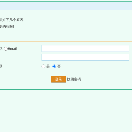
有如下几个原因:
复的权限!
户名
Email
录
是
否
找回密码