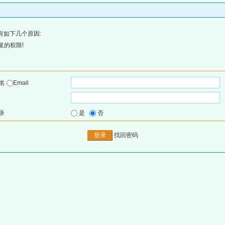
有如下几个原因:
复的权限!
户名
Email
录
是
否
找回密码