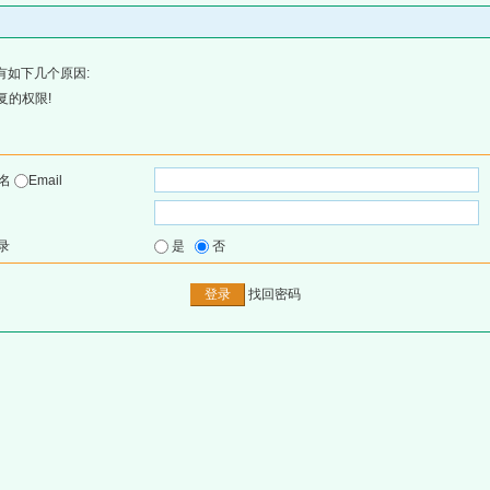
有如下几个原因:
复的权限!
户名
Email
录
是
否
找回密码